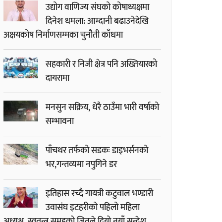
उद्योग वाणिज्य संघको कोषाध्यक्षमा
दिनेश धमला: आम्दानी बढाउनेदेखि
अक्षयकोष निर्माणसम्मका चुनौती काँधमा
सहकारी र निजी क्षेत्र पनि अख्तियारको
दायरामा
मनसुन सक्रिय, धेरै ठाउँमा भारी वर्षाको
सम्भावना
पाँचथर तर्फको सडकः डाइभर्सनको
भर,गन्तव्यमा नपुगिने डर
इतिहास रच्दै गायत्री कटुवाल भण्डारी
उवासंघ इटहरीको पहिलो महिला
अध्यक्ष, स्वतन्त्र समूहको जितले दियो नयाँ सन्देश