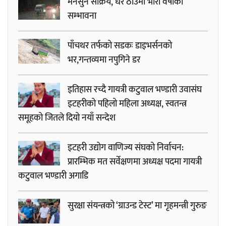
मनसुन सक्रिय, धेरै ठाउँमा भारी वर्षाको
सम्भावना
पाँचथर तर्फको सडकः डाइभर्सनको
भर,गन्तव्यमा नपुगिने डर
इतिहास रच्दै गायत्री कटुवाल भण्डारी उवासंघ
इटहरीको पहिलो महिला अध्यक्ष, स्वतन्त्र
समूहको जितले दियो नयाँ सन्देश
इटहरी उद्योग वाणिज्य संघको निर्वाचन:
प्रारम्भिक मत सर्वेक्षणमा अध्यक्ष पदमा गायत्री
कटुवाल भण्डारी अगाडि
सुरक्षा संयन्त्रको ‘ग्राउन्ड टेस्ट’ मा गृहमन्त्री गुरुङ