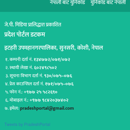
नेपाली बाट युनिकोड
युनिकोड बाट नेपाली
जे.पी. मिडिया प्रालिद्धारा प्रकाशित
प्रदेश पोर्टल डटकम
इटहरी उपमहानगरपालिका, सुनसरी, कोशी, नेपाल
कम्पनी दर्ता नं.
१३४७७२/०७१/०७२
स्थायी लेखा नं.
६०२४९८५०२
सूचना विभाग दर्ता नं.
९३०/०७५–०७६
प्रेस काउन्सिल दर्ता नं.
१७१/०७५–०७६
फोन नं.:
+९७७ २५ ५८२६९०
मोबाइल नं.:
+९७७ ९८४२०३७४०२
इमेल:
pradeshportal@gmail.com
Tweets by PradeshPortal