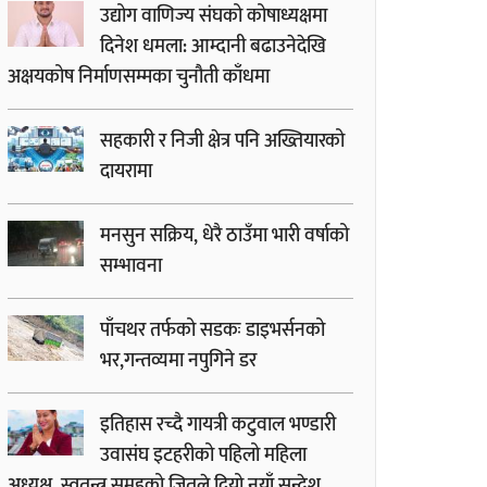
उद्योग वाणिज्य संघको कोषाध्यक्षमा
दिनेश धमला: आम्दानी बढाउनेदेखि
अक्षयकोष निर्माणसम्मका चुनौती काँधमा
सहकारी र निजी क्षेत्र पनि अख्तियारको
दायरामा
मनसुन सक्रिय, धेरै ठाउँमा भारी वर्षाको
सम्भावना
पाँचथर तर्फको सडकः डाइभर्सनको
भर,गन्तव्यमा नपुगिने डर
इतिहास रच्दै गायत्री कटुवाल भण्डारी
उवासंघ इटहरीको पहिलो महिला
अध्यक्ष, स्वतन्त्र समूहको जितले दियो नयाँ सन्देश