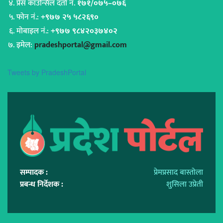
प्रेस काउन्सिल दर्ता नं.
१७१/०७५–०७६
फोन नं.:
+९७७ २५ ५८२६९०
मोबाइल नं.:
+९७७ ९८४२०३७४०२
इमेल:
pradeshportal@gmail.com
Tweets by PradeshPortal
सम्पादक :
प्रेमप्रसाद बास्तोला
प्रबन्ध निर्देशक :
शुसिला उप्रेती