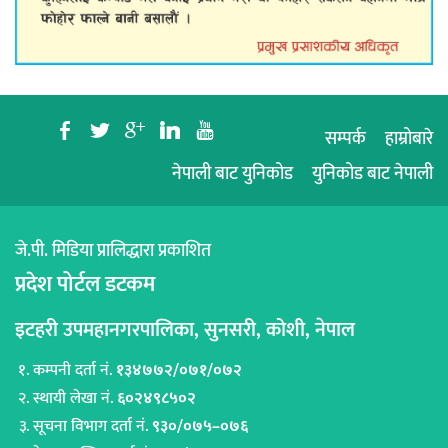
b
a
c
j
r
सम्पर्क
हाम्रोबारे
नेपाली बाट युनिकोड
युनिकोड बाट नेपाली
जे.पी. मिडिया प्रालिद्धारा प्रकाशित
प्रदेश पोर्टल डटकम
इटहरी उपमहानगरपालिका, सुनसरी, कोशी, नेपाल
कम्पनी दर्ता नं.
१३४७७२/०७१/०७२
स्थायी लेखा नं.
६०२४९८५०२
सूचना विभाग दर्ता नं.
९३०/०७५–०७६