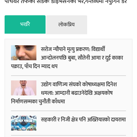
पाँचथर तर्फको सडकः डाइभर्सनको भर,गन्तव्यमा नपुगिने डर
भर्खरै
लाेकप्रिय
सरोज न्यौपाने मृत्यु प्रकरण: विद्यार्थी
आन्दोलनपछि बुबा, सौतेनी आमा र दुई काका
पक्राउ, पाँच दिन म्याद थप
उद्योग वाणिज्य संघको कोषाध्यक्षमा दिनेश
धमला: आम्दानी बढाउनेदेखि अक्षयकोष
निर्माणसम्मका चुनौती काँधमा
सहकारी र निजी क्षेत्र पनि अख्तियारको दायरामा