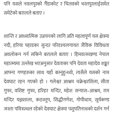
पनि यसले नवलपुरको गैँडाकोट र चितवको भरतपुरलाईसमेत
समेटेको बरालले बताए ।
शान्ति र आध्यात्मिक उन्नयनको लागि अति महत्वपूर्ण यस क्षेत्रमा
नदी, हरिया पहाडका सुन्दर परिदृश्यलगायत जैविक विविधता
अवलोकन गर्न सकिने बरालले बताए । हिमवत्सखण्ड नेपाल
महात्म्यमा उल्लेख भएअनुसार देवताका पनि देवता महादेव शङ्कर
आफ्ना गणहरुका साथ यहाँ बस्नुहुन्थ्यो, त्यसैले यसको नाम
देवघाट रहन गएको हो । गलेश्वर आश्रम चक्रेश्वरशिला, सीता
गुफा, वशिष्ट गुफा, हरिहर मन्दिर, महेश सन्यास–आश्रम, राम
मन्दिर यज्ञशाला, कठस्तुप, सिद्धीगणेश, गोपीधाम, सूर्यकण्ड
जस्ता पवित्रस्थल रहेको देवघाट क्षेत्रमा पशुपतिनाथको दर्शन गर्न