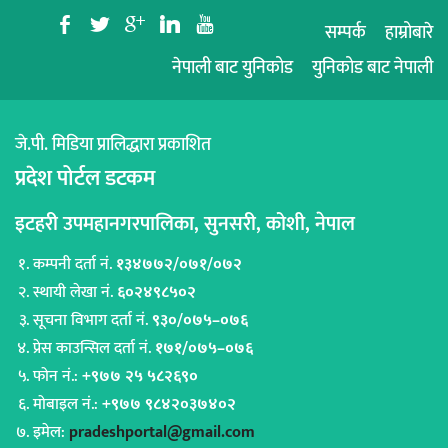
b
a
c
j
r
सम्पर्क
हाम्रोबारे
नेपाली बाट युनिकोड
युनिकोड बाट नेपाली
जे.पी. मिडिया प्रालिद्धारा प्रकाशित
प्रदेश पोर्टल डटकम
इटहरी उपमहानगरपालिका, सुनसरी, कोशी, नेपाल
कम्पनी दर्ता नं.
१३४७७२/०७१/०७२
स्थायी लेखा नं.
६०२४९८५०२
सूचना विभाग दर्ता नं.
९३०/०७५–०७६
प्रेस काउन्सिल दर्ता नं.
१७१/०७५–०७६
फोन नं.:
+९७७ २५ ५८२६९०
मोबाइल नं.:
+९७७ ९८४२०३७४०२
इमेल:
pradeshportal@gmail.com