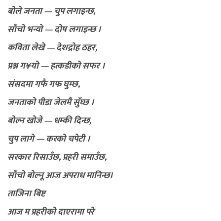
बोले जनता — चुप लगाइन्छ,
साँचो भन्यो — दोष लगाइन्छ ।
कविता लेखे — देशद्रोह ठहर,
प्रश्न ग¥यो — हत्कडीको सफर ।
संसदमा गफै गफ घुम्छ,
जनताको पीडा जेलमै सुँघ्छ ।
बोल्न खोजे — धम्की दिन्छ,
चुप लागे — करको चपेटी ।
सरकार रिसाउँछ, प्रहरी समाउँछ,
साँचो बोल्नू आज अपराध मानिन्छ।
ताजिना बिष्ट
आज म प्रहरीको दाएरामा परे