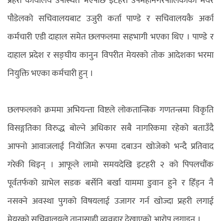
प्रहरी कार्यालय उपस्थित भएपछि इटहरी उपमहानगरपालिकाका मेयर
पौडेलको सचिवालयबाट उजुरी कर्ता पाण्डे र सचिवालयकै अर्का
कर्मचारी एडी दाहाल समेत छलफलमा सहभागी भएका थिए । पाण्डे र
दाहाल प्रदेश र सङ्घीय कानुन विपरीत मेयरको तोक आदेशका भरमा
नियुक्ति भएका कर्मचारी हुन् ।
छलफलको क्रममा अभियन्ता विष्टले लोकतान्त्रिक गणतन्त्रमा विकृति
विसङ्गतिका विरुद्ध बोल्ने अधिकार सबै नागरिकमा रहेको बताउँदै
आफ्नो आवाजलाई नियोजित रूपमा दबाउन खोजेको भन्दै प्रतिवाद
गरेकी थिइन् । आफूले लामो समयदेखि इटहरी २ को पिपलचौंक
पूर्वतर्फको ग्राभेल सडक बर्सेनि बर्खा याममा डुवान हुने र हिँड्न नै
नसक्ने अवस्था पुगको विषयलाई उजागर गर्न खोज्दा प्रहरी लगाई
मेयरको सचिवालयले तानासाही व्यवहार देखाएको आरोप लगाइन् ।