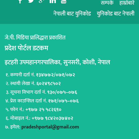
b
a
c
j
r
सम्पर्क
हाम्रोबारे
नेपाली बाट युनिकोड
युनिकोड बाट नेपाली
जे.पी. मिडिया प्रालिद्धारा प्रकाशित
प्रदेश पोर्टल डटकम
इटहरी उपमहानगरपालिका, सुनसरी, कोशी, नेपाल
कम्पनी दर्ता नं.
१३४७७२/०७१/०७२
स्थायी लेखा नं.
६०२४९८५०२
सूचना विभाग दर्ता नं.
९३०/०७५–०७६
प्रेस काउन्सिल दर्ता नं.
१७१/०७५–०७६
फोन नं.:
+९७७ २५ ५८२६९०
मोबाइल नं.:
+९७७ ९८४२०३७४०२
इमेल:
pradeshportal@gmail.com