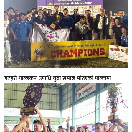
इटहरी गोल्डकपः उपाधि युवा समाज मोरङको पोल्टामा