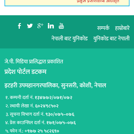
b
a
c
j
r
सम्पर्क
हाम्रोबारे
नेपाली बाट युनिकोड
युनिकोड बाट नेपाली
जे.पी. मिडिया प्रालिद्धारा प्रकाशित
प्रदेश पोर्टल डटकम
इटहरी उपमहानगरपालिका, सुनसरी, कोशी, नेपाल
कम्पनी दर्ता नं.
१३४७७२/०७१/०७२
स्थायी लेखा नं.
६०२४९८५०२
सूचना विभाग दर्ता नं.
९३०/०७५–०७६
प्रेस काउन्सिल दर्ता नं.
१७१/०७५–०७६
फोन नं.:
+९७७ २५ ५८२६९०