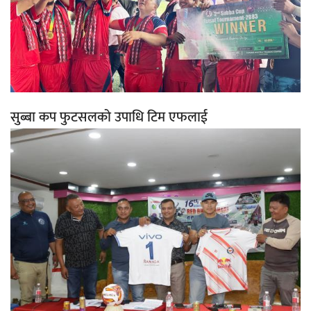
सुब्बा कप फुटसलको उपाधि टिम एफलाई