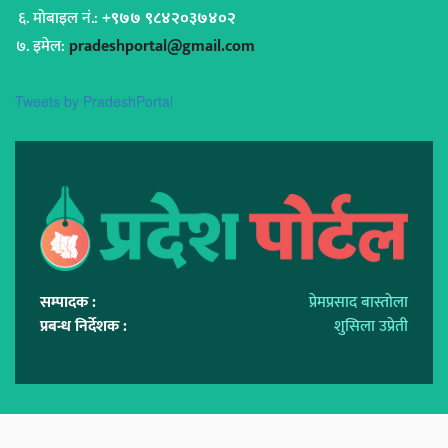
मोबाइल नं.:
+९७७ ९८४२०३७४०२
इमेल:
pradeshportal@gmail.com
Tweets by PradeshPortal
सम्पादक :
प्रेमप्रसाद बास्तोला
प्रबन्ध निर्देशक :
शुसिला उप्रेती