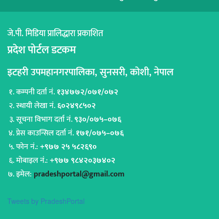
जे.पी. मिडिया प्रालिद्धारा प्रकाशित
प्रदेश पोर्टल डटकम
इटहरी उपमहानगरपालिका, सुनसरी, कोशी, नेपाल
कम्पनी दर्ता नं.
१३४७७२/०७१/०७२
स्थायी लेखा नं.
६०२४९८५०२
सूचना विभाग दर्ता नं.
९३०/०७५–०७६
प्रेस काउन्सिल दर्ता नं.
१७१/०७५–०७६
फोन नं.:
+९७७ २५ ५८२६९०
मोबाइल नं.:
+९७७ ९८४२०३७४०२
इमेल:
pradeshportal@gmail.com
Tweets by PradeshPortal