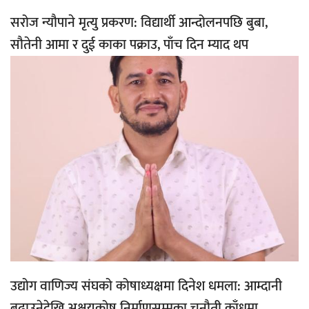
सरोज न्यौपाने मृत्यु प्रकरण: विद्यार्थी आन्दोलनपछि बुबा,
सौतेनी आमा र दुई काका पक्राउ, पाँच दिन म्याद थप
उद्योग वाणिज्य संघको कोषाध्यक्षमा दिनेश धमला: आम्दानी
बढाउनेदेखि अक्षयकोष निर्माणसम्मका चुनौती काँधमा