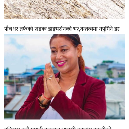
पाँचथर तर्फको सडकः डाइभर्सनको भर,गन्तव्यमा नपुगिने डर