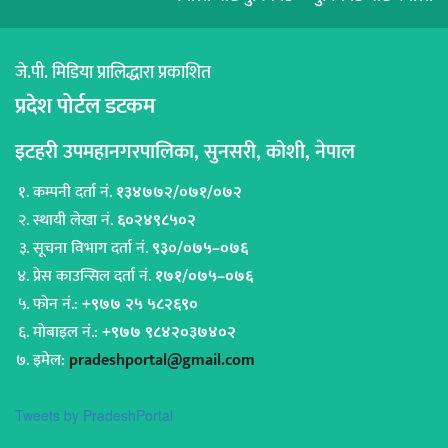
जे.पी. मिडिया प्रालिद्धारा प्रकाशित
प्रदेश पोर्टल डटकम
इटहरी उपमहानगरपालिका, सुनसरी, कोशी, नेपाल
कम्पनी दर्ता नं.
१३४७७२/०७१/०७२
स्थायी लेखा नं.
६०२४९८५०२
सूचना विभाग दर्ता नं.
९३०/०७५–०७६
प्रेस काउन्सिल दर्ता नं.
१७१/०७५–०७६
फोन नं.:
+९७७ २५ ५८२६९०
मोबाइल नं.:
+९७७ ९८४२०३७४०२
इमेल:
pradeshportal@gmail.com
Tweets by PradeshPortal