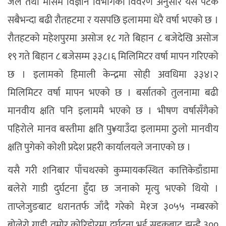
जल तथा मौसम विज्ञान विभागको विवरण अनुसार यस पटक
सबैभन्दा बढी रौतहटमा र यसपछि इलाममा धेरै वर्षा भएको छ ।
रौतहटको महेशपुरमा असोज १८ गते बिहान ८ बजेदेखि असोज
१९ गते बिहान ८ बजेसम्म ३३८।६ मिलिमिटर वर्षा मापन गरिएको
छ । इलामको हिमाली केन्द्रमा सोही अवधिमा ३३४।२
मिलिमिटर वर्षा मापन भएको छ । बर्सातको तुलनामा बढी
मानवीय क्षति पनि इलाममै भएको छ । भीषण वर्षासँगैको
पहिरोले मानव बस्तीमा क्षति पु¥याउँदा इलाममा ठुलो मानवीय
क्षति पुगेको कोशी प्रदेश प्रहरी कार्यालयले जनाएको छ ।
यसै गरी शनिबार पाँचथरको कुम्मायकस्थित कात्तिकेडाँडामा
बलेरो गाडी दुर्घटना हुँदा छ जनाको मृत्यु भएको थियो ।
ताप्लेजुङबाट धरानतर्फ जाँदै गरेको मे१ज ३०५५ नम्बरको
बोलेरो गाडी तमोर कोरिडोरमा दुर्घटना भई सडकबाट झन्डै ३००