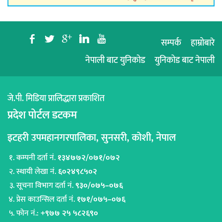
b
a
c
j
r
सम्पर्क
हाम्रोबारे
नेपाली बाट युनिकोड
युनिकोड बाट नेपाली
जे.पी. मिडिया प्रालिद्धारा प्रकाशित
प्रदेश पोर्टल डटकम
इटहरी उपमहानगरपालिका, सुनसरी, कोशी, नेपाल
कम्पनी दर्ता नं.
१३४७७२/०७१/०७२
स्थायी लेखा नं.
६०२४९८५०२
सूचना विभाग दर्ता नं.
९३०/०७५–०७६
प्रेस काउन्सिल दर्ता नं.
१७१/०७५–०७६
फोन नं.:
+९७७ २५ ५८२६९०