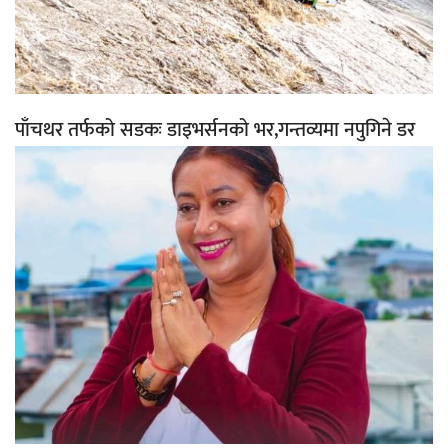
पाँचथर तर्फको सडकः डाइभर्सनको भर,गन्तव्यमा नपुगिने डर