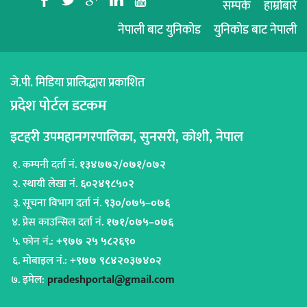
b
a
c
j
r
सम्पर्क
हाम्रोबारे
नेपाली बाट युनिकोड
युनिकोड बाट नेपाली
जे.पी. मिडिया प्रालिद्धारा प्रकाशित
प्रदेश पोर्टल डटकम
इटहरी उपमहानगरपालिका, सुनसरी, कोशी, नेपाल
कम्पनी दर्ता नं.
१३४७७२/०७१/०७२
स्थायी लेखा नं.
६०२४९८५०२
सूचना विभाग दर्ता नं.
९३०/०७५–०७६
प्रेस काउन्सिल दर्ता नं.
१७१/०७५–०७६
फोन नं.:
+९७७ २५ ५८२६९०
मोबाइल नं.:
+९७७ ९८४२०३७४०२
इमेल:
pradeshportal@gmail.com