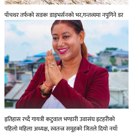
पाँचथर तर्फको सडकः डाइभर्सनको भर,गन्तव्यमा नपुगिने डर
इतिहास रच्दै गायत्री कटुवाल भण्डारी उवासंघ इटहरीको
पहिलो महिला अध्यक्ष, स्वतन्त्र समूहको जितले दियो नयाँ