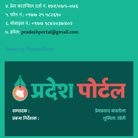
प्रेस काउन्सिल दर्ता नं.
१७१/०७५–०७६
फोन नं.:
+९७७ २५ ५८२६९०
मोबाइल नं.:
+९७७ ९८४२०३७४०२
इमेल:
pradeshportal@gmail.com
Tweets by PradeshPortal
सम्पादक :
प्रेमप्रसाद बास्तोला
प्रबन्ध निर्देशक :
शुसिला उप्रेती