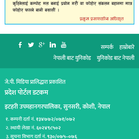
b
a
c
j
r
सम्पर्क
हाम्रोबारे
नेपाली बाट युनिकोड
युनिकोड बाट नेपाली
जे.पी. मिडिया प्रालिद्धारा प्रकाशित
प्रदेश पोर्टल डटकम
इटहरी उपमहानगरपालिका, सुनसरी, कोशी, नेपाल
कम्पनी दर्ता नं.
१३४७७२/०७१/०७२
स्थायी लेखा नं.
६०२४९८५०२
सूचना विभाग दर्ता नं.
९३०/०७५–०७६